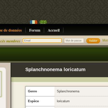
se de données
Forum
Accueil
cès membres
Mot
Splanchnonema loricatum
Genre
Splanchnonema
Espèce
loricatum