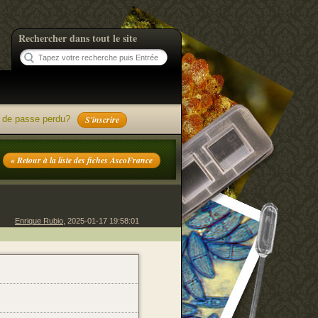
Rechercher dans tout le site
 de passe perdu?
S'inscrire
« Retour à la liste des fiches AscoFrance
Enrique Rubio
, 2025-01-17 19:58:01