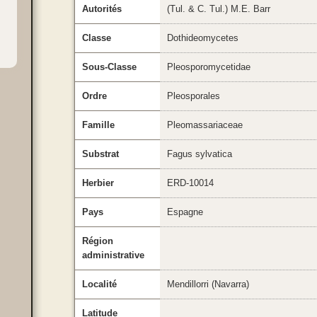
Autorités
(Tul. & C. Tul.) M.E. Barr
Classe
Dothideomycetes
Sous-Classe
Pleosporomycetidae
Ordre
Pleosporales
Famille
Pleomassariaceae
Substrat
Fagus sylvatica
Herbier
ERD-10014
Pays
Espagne
Région
administrative
Localité
Mendillorri (Navarra)
Latitude