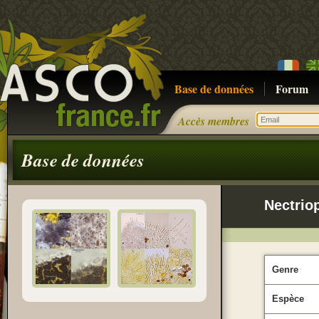
Base de données
Forum
Accès membres
Base de données
Nectrio
Genre
Espèce