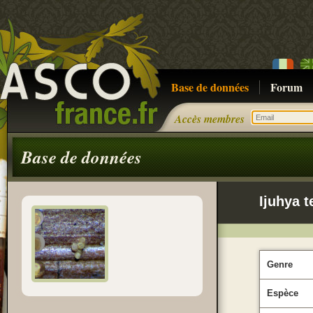
Base de données
Forum
Accès membres
Base de données
Ijuhya t
Genre
Espèce