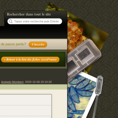
Rechercher dans tout le site
 de passe perdu?
S'inscrire
« Retour à la liste des fiches AscoFrance
Andgelo Mombert
, 2020-10-06 20:10:20