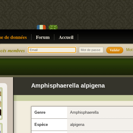
se de données
Forum
Accueil
cès membres
Mot
Amphisphaerella alpigena
Genre
Amphisphaerella
Espèce
alpigena