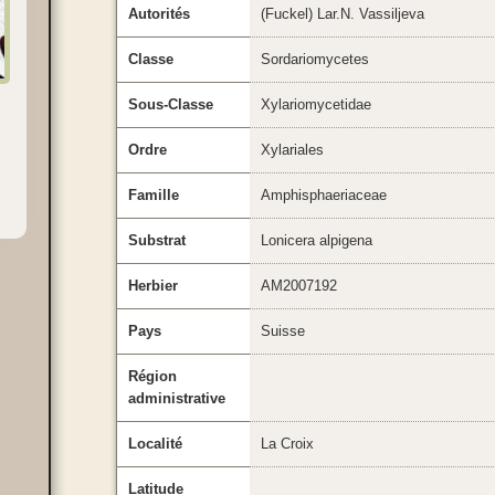
Autorités
(Fuckel) Lar.N. Vassiljeva
Classe
Sordariomycetes
Sous-Classe
Xylariomycetidae
Ordre
Xylariales
Famille
Amphisphaeriaceae
Substrat
Lonicera alpigena
Herbier
AM2007192
Pays
Suisse
Région
administrative
Localité
La Croix
Latitude