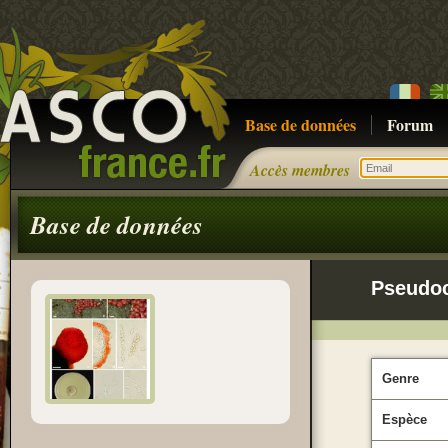
Base de données
Forum
Accès membres
Base de données
Pseudoc
Genre
Espèce