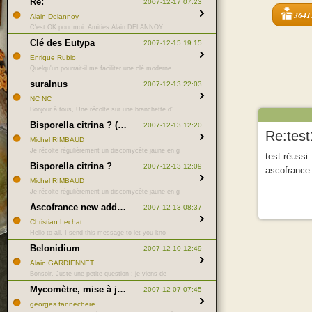
Re:
2007-12-17 07:23
3641
Alain Delannoy
C'est OK pour moi. Amitiés Alain DELANNOY
Clé des Eutypa
2007-12-15 19:15
Enrique Rubio
Quelqu'un pourrait-il me faciliter une clé moderne
suralnus
2007-12-13 22:03
NC NC
Bonjour à tous, Une récolte sur une branchette d'
Bisporella citrina ? (suite)
2007-12-13 12:20
Re:test
Michel RIMBAUD
Je récolte régulièrement un discomycète jaune en g
test réussi 
Bisporella citrina ?
2007-12-13 12:09
ascofrance.
Michel RIMBAUD
Je récolte régulièrement un discomycète jaune en g
Ascofrance new address
2007-12-13 08:37
Christian Lechat
Hello to all, I send this message to let you kno
Belonidium
2007-12-10 12:49
Alain GARDIENNET
Bonsoir, Juste une petite question : je viens de
Mycomètre, mise à jour
2007-12-07 07:45
georges fannechere