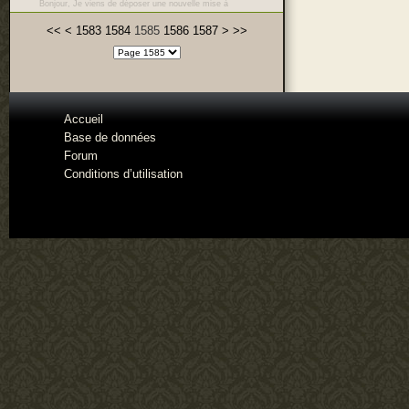
Bonjour, Je viens de déposer une nouvelle mise à
<<
<
1583
1584
1585
1586
1587
>
>>
Accueil
Base de données
Forum
Conditions d’utilisation