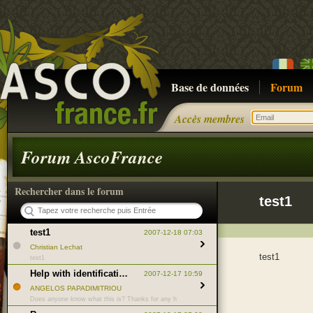
Base de données
Forum
Accès membres
Forum AscoFrance
Rechercher dans le forum
test1
test1
2007-12-18 07:03
Christian Lechat
test1
test1
Help with identification (2)
2007-12-17 10:59
ANGELOS PAPADIMITRIOU
Does anyone know what this is? Thanks for any h