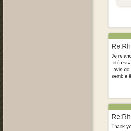
Re:Rhy
Je relan
intéressa
l'avis d
semble ê
Re:Rhy
Thank you