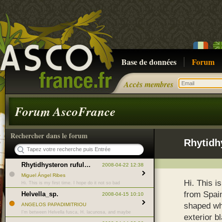
Base de données
Forum
Accès membres
Forum AscoFrance
Rechercher dans le forum
Rhytidh
Rhytidhysteron rufulum / viride ??
2008-04-22 12:38
Miguel Ángel Ribes
Hi. This is
Hi. This is my first time. I hope do it not so bad
from Spain
Helvella_sp.
2008-04-15 10:10
shaped wh
ANGELOS PAPADIMITRIOU
I'm between Helvella fusca, H. lacunosa, and maybe
exterior b