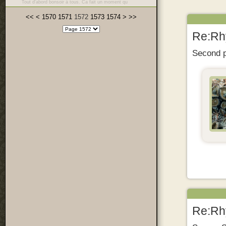
Tout d'abord bonsoir à tous. Ca fait un moment qu
<<
<
1570
1571
1572
1573
1574
>
>>
Re:Rhy
Second p
Re:Rhy