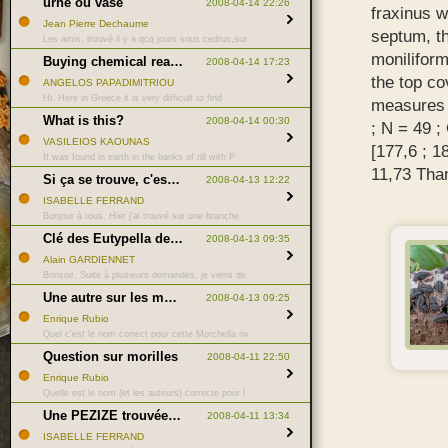
urne ou vase
2008-04-14 22:26
fraxinus w
Jean Pierre Dechaume
septum, t
Les amis, trouvé il y a qcq jours sous cedrus,sur
moniliform
Buying chemical reagents
2008-04-14 17:23
the top co
ANGELOS PAPADIMITRIOU
Hi. Here in Greece it is very difficult to find
measures 2
What is this?
2008-04-14 00:30
; N = 49 
VASILEIOS KAOUNAS
[177,6 ; 1
It was found in earth in the banks of rill with P
11,73 Tha
Si ça se trouve, c'est tout bête ... ;-)
2008-04-13 12:22
ISABELLE FERRAND
Bonjour à tous, Hier j'ai trouvé sur une branche
Clé des Eutypella de France
2008-04-13 09:35
Alain GARDIENNET
Bonsoir, Suite à plusieurs demandes, je viens de
Une autre sur les morilles
2008-04-13 09:25
Enrique Rubio
Quel c'est le nom correct pour cette Morchella riv
Question sur morilles
2008-04-11 22:50
Enrique Rubio
Quelle est le nom (et les auteurs) correcte pour l
Une PEZIZE trouvée ce jour, une idée ? 1/3
2008-04-11 13:34
ISABELLE FERRAND